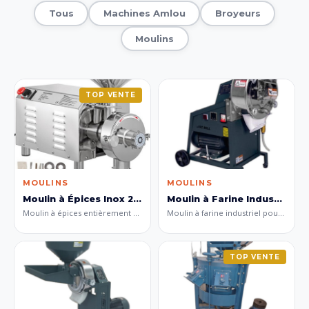
Tous
Machines Amlou
Broyeurs
Moulins
TOP VENTE
MOULINS
MOULINS
Moulin à Épices Inox 2.2Kw
Moulin à Farine Industriel
Moulin à épices entièrement en acier inoxydable d'une puissance de 2.2 kW. Conçu pour le broyage fin et sans poussière des épices, herbes aromatiques et grains. Construction hygiénique pour usage alimentaire professionnel.
Moulin à farine industriel pour la mouture de blé tendre, blé dur, orge et autres céréales. Produit de la farine fine et de la semoule en continu, adapté aux minoteries et boulangeries professionnelles.
TOP VENTE