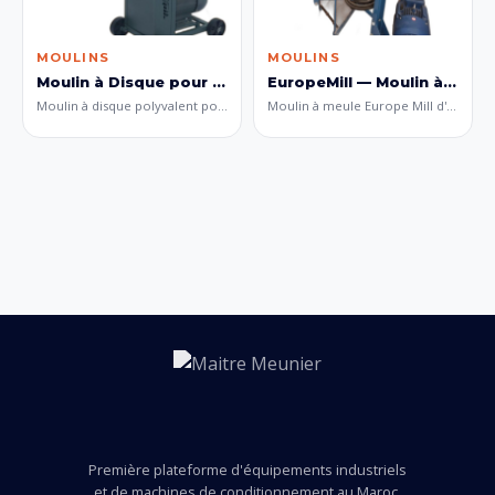
MOULINS
MOULINS
Moulin à Disque pour Épices, Herbes, Maïs et Blé
EuropeMill — Moulin à Meule (Danemark)
Moulin à disque polyvalent pour la mouture d'épices, herbes aromatiques, maïs et blé. Le système à disque permet un réglage précis de la finesse de mouture selon le produit et le besoin.
Moulin à meule Europe Mill d'origine Danemark, idéal pour la mouture de tous types de céréales (blé dur, blé tendre, orge, maïs, fèves, haricots secs). Permet d'obtenir de la semoule de blé dur, de la semoule d'orge en différentes catégories (fine, moyenne, grosse) ainsi que la farine complète. Moteur asynchrone triphasé de 15 CV (11 kW), tension 380V, 1400 tr/min.
Première plateforme d'équipements industriels
et de machines de conditionnement au Maroc.